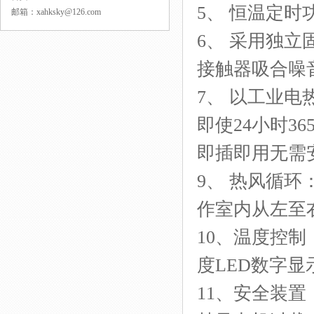
5、 恒温定
邮箱：xahksky@126.com
6、 采用独立
接触器吸合
7、
以工业
电
即使24小时3
即插即用无需
9
、
热风循环
作室内从左至
10
、温度控制：
度LED数字显示
11
、安全装置