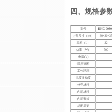
四
、
规格参
型号
DHG-903
内部尺寸（cm）
30×30×3
容积（L）
32
功率（W）
700
电源(V)
温度范围
工作环境
温度波动度
外壳材料
内胆材料
内胆形状
标配层架