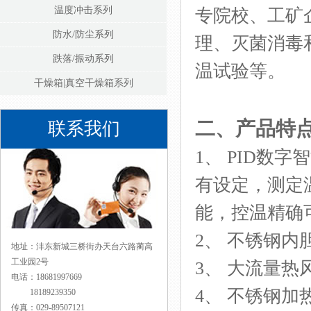
温度冲击系列
专院校、工矿
防水/防尘系列
理、灭菌消毒
跌落/振动系列
温试验等。
干燥箱|真空干燥箱系列
二、
产品特
联系我们
1、
PID数
有设定，测定
能，控温精确
2、 不锈钢
地址：沣东新城三桥街办天台六路蔺高
工业园2号
3、 大流量
电话：18681997669
4、 不锈钢
18189239350
传真：029-89507121