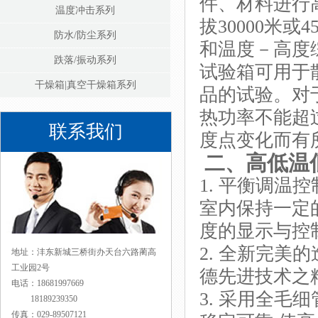
件、材料进行
温度冲击系列
拔30000米或
防水/防尘系列
和温度－高度
跌落/振动系列
试验箱可用于
干燥箱|真空干燥箱系列
品的试验。对
热功率不能超
联系我们
度点变化而有
二、
高低温
1. 平衡调温控
室内保持一定
度的显示与控
2. 全新完美
地址：沣东新城三桥街办天台六路蔺高
工业园2号
德先进技术之
电话：18681997669
3. 采用全毛
18189239350
传真：029-89507121